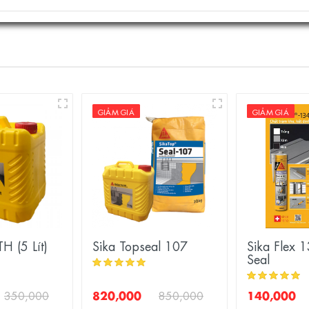
GIẢM GIÁ
GIẢM GIÁ
TH (5 Lít)
Sika Topseal 107
Sika Flex 
Seal
820,000
140,000
350,000
850,000