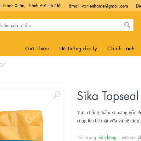
 Thanh Xuân, Thành Phố Hà Nội
Email: vatlieuhome@gmail.com
Đi
Giới thiệu
Hệ thống đại lý
Chính sách
107
Sika Topsea
Vữa chống thấm xi măng gốc Pol
công lên bề mặt vữa và bê tông
Tình trạng:
Sẵn hàng
Mã sản 