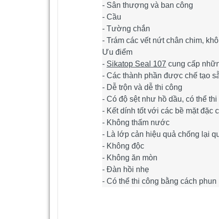
- Sân thượng và ban công
- Cầu
- Tường chắn
- Trám các vết nứt chân chim, khôn
Ưu điểm
-
Sikatop Seal 107
cung cấp những
- Các thành phần được chế tạo s
- Dễ trộn và dễ thi công
- Có độ sệt như hồ dầu, có thể th
- Kết dính tốt với các bề mặt đặc 
- Không thấm nước
- Là lớp cản hiệu quả chống lại q
- Không độc
- Không ăn mòn
- Đàn hồi nhẹ
- Có thể thi công bằng cách phun