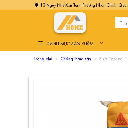
18 Ngụy Như Kon Tum, Phường Nhân Chính, Quận
DANH MỤC SẢN PHẨM
Chống Thấm
Trang chủ
Chống thấm sàn
Sika Topseal 
Keo dán gạch, Miết mạch
Vữa Khô Xây Trát Trộn Sẵn
Các vật liệu phụ trợ
Keo Neo Cấy Thép
Sơn nội thất, ngoại thất
Thép xây dựng