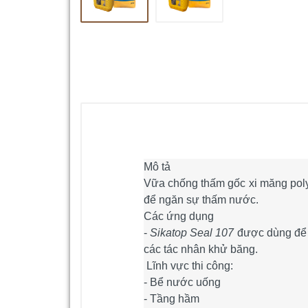
Mô tả
Vữa chống thấm gốc xi măng poly
để ngăn sự thấm nước.
Các ứng dụng
-
Sikatop Seal 107
được dùng để c
các tác nhân khử băng.
Lĩnh vực thi công:
- Bể nước uống
- Tầng hầm