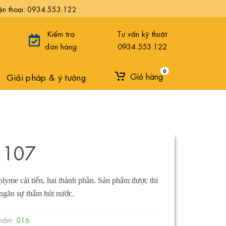
ện thoại: 0934.553.122
Kiểm tra
Tư vấn kỹ thuật
đơn hàng
0934.553.122
0
Giải pháp & ý tưởng
Giỏ hàng
l 107
yme cải tiến, hai thành phần. Sản phẩm được thi
 ngăn sự thấm hút nước.
phẩm:
016