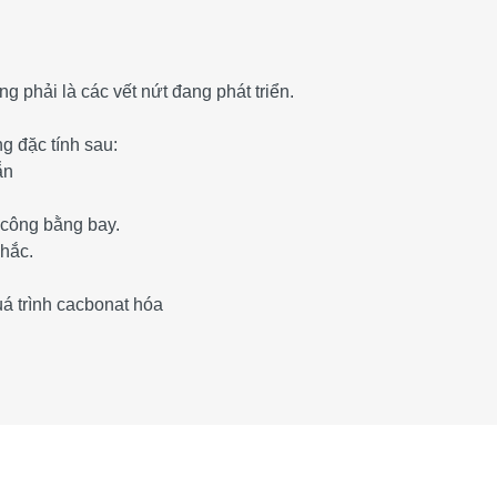
g phải là các vết nứt đang phát triển.
 đặc tính sau:
ẵn
i công bằng bay.
chắc.
uá trình cacbonat hóa