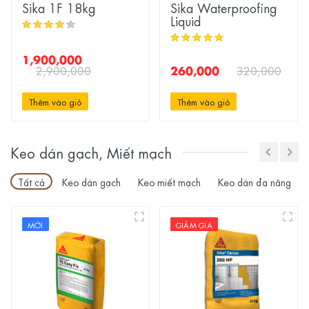
Sika 1F 18kg
Sika Waterproofing
Liquid
1,900,000
260,000
2,900,000
320,000
Thêm vào giỏ
Thêm vào giỏ
Keo dán gạch, Miết mạch
Tất cả
Keo dán gạch
Keo miết mạch
Keo dán đa năng
MỚI
GIẢM GIÁ