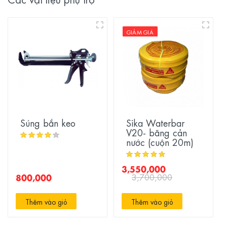
GIẢM GIÁ
Súng bắn keo
Sika Waterbar
V20- băng cản
nước (cuộn 20m)
3,550,000
800,000
3,700,000
Thêm vào giỏ
Thêm vào giỏ