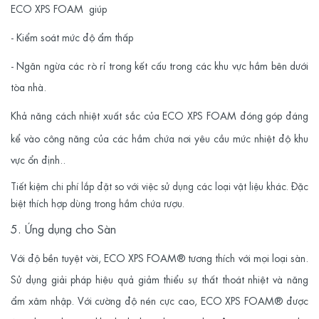
ECO XPS FOAM
giúp
- Kiểm soát mức độ ẩm thấp
- Ngăn ngừa các rò rỉ trong kết cấu trong các khu vực hầm bên dưới
tòa nhà.
Khả năng cách nhiệt xuất sắc của ECO XPS FOAM
đóng góp đáng
kể vào công năng của các hầm chứa nơi yêu cầu mức nhiệt độ khu
vực ổn định.
.
Tiết kiệm chi phí lắp đặt so với việc sử dụng các loại vật liệu khác. Đặc
biệt thích hợp dùng trong hầm chứa rượu.
5. Ứng dụng cho Sàn
Với độ bền tuyệt vời, ECO XPS FOAM
® tương thích với mọi loại sàn.
Sử dụng giải pháp hiệu quả giảm thiểu sự thất thoát nhiệt và năng
ẩm xâm nhập. Với cường độ nén cực cao,
ECO XPS FOAM
® được