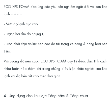
ECO XPS FOAM
đáp ứng các yêu cầu nghiêm ngặt đối với sàn kho
lạnh như sau:
- Mực độ lạnh cực cao
- Lượng hơi ẩm do ngựng tụ
- Luôn phải chịu áp lực nén cao do tải trọng xe nâng & hàng hóa bên
trên.
Với cường độ nén cao,
ECO XPS FOAM
duy trì được đặc tính cách
nhiệt hoàn hảo thậm chí trong những điều kiện khắc nghiệt của kho
lạnh với độ bền rất cao theo thời gian.
4. Ứng dụng cho khu vực Tầng hầm & Tầng chứa